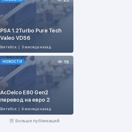
25
PSA 1.2Turbo Pure Tech
Valeo VD56
Витебск
|
3 месяца назад
15
НОВОСТИ
AcDelco E80 Gen2
перевод на евро 2
Витебск
|
4 месяца назад
Больше публикаций