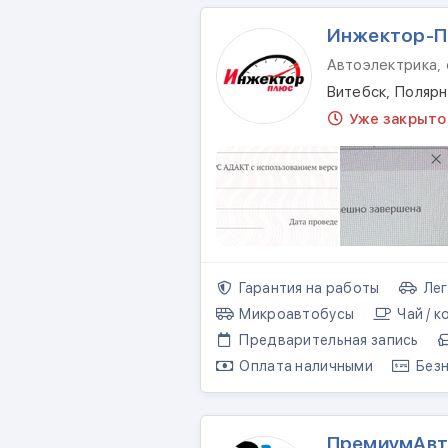
Инжектор-
Автоэлектрика,
Витебск, Полярн
Уже закрыто
Гарантия на работы
Лег
Микроавтобусы
Чай / к
Предварительная запись
Оплата наличными
Безн
ПремиумАв