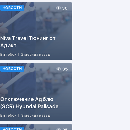
30
НОВОСТИ
Niva Travel Тюнинг от
Адакт
Витебск
|
2 месяца назад
35
НОВОСТИ
Отключение Адблю
(SCR) Hyundai Palisade
Витебск
|
3 месяца назад
НОВОСТИ