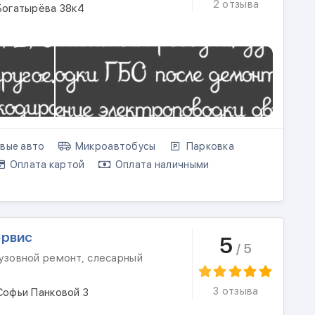
2 отзыва
Богатырёва 38к4
вые авто
Микроавтобусы
Парковка
Оплата картой
Оплата наличными
ервис
5
/ 5
кузовной ремонт, слесарный
3 отзыва
Софьи Панковой 3