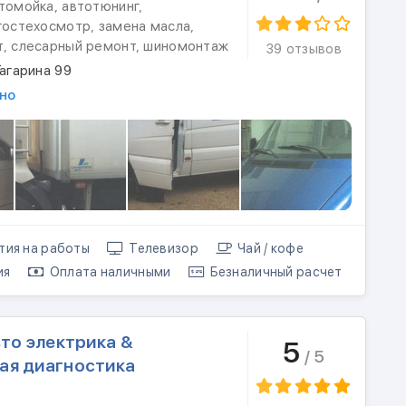
томойка, автотюнинг,
гостехосмотр, замена масла,
т, слесарный ремонт, шиномонтаж
39 отзывов
Гагарина 99
но
тия на работы
Телевизор
Чай / кофе
ия
Оплата наличными
Безналичный расчет
вто электрика &
5
/ 5
ая диагностика