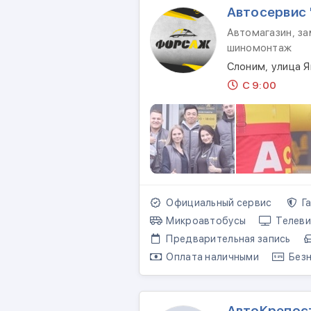
Автосервис
Автомагазин, за
шиномонтаж
Слоним, улица Я
С 9:00
Официальный сервис
Га
Микроавтобусы
Телеви
Предварительная запись
Оплата наличными
Безн
АвтоКрепос