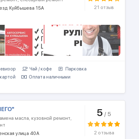
21 отзыв
езд Куйбышева 15А
евизор
Чай / кофе
Парковка
картой
Оплата наличными
ЛЕГО"
5
/ 5
амена масла, кузовной ремонт,
нт
2 отзыва
енская улица 40А