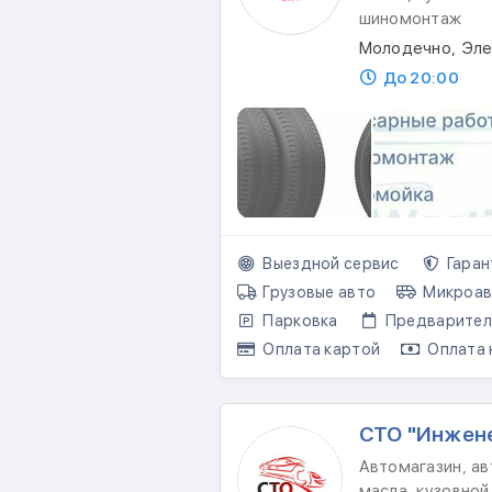
шиномонтаж
Молодечно, Эле
До 20:00
Выездной сервис
Гаран
Грузовые авто
Микроав
Парковка
Предваритель
Оплата картой
Оплата 
СТО "Инжен
Автомагазин, ав
масла, кузовно