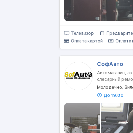
Телевизор
Предварител
Оплата картой
Оплата 
СофАвто
Автомагазин, ав
слесарный ремо
Молодечно, Вил
До 19:00