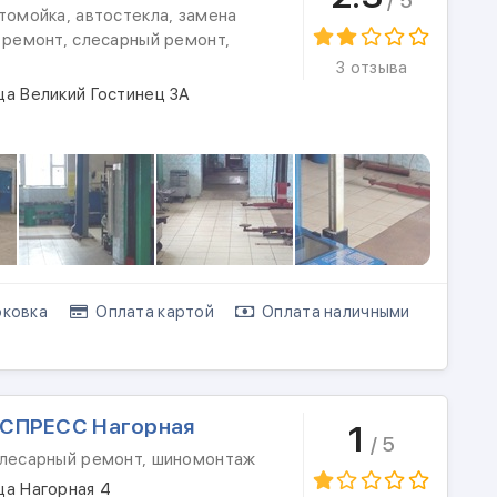
/ 5
томойка, автостекла, замена
 ремонт, слесарный ремонт,
3 отзыва
ца Великий Гостинец 3А
ковка
Оплата картой
Оплата наличными
СПРЕСС Нагорная
1
/ 5
слесарный ремонт, шиномонтаж
ца Нагорная 4