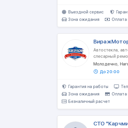
Выездной сервис
Гаран
Зона ожидания
Оплата 
ВиражМото
Автостекла, авт
слесарный ремо
Молодечно, Наг
До 20:00
Гарантия на работы
Тел
Зона ожидания
Оплата 
Безналичный расчет
СТО "Карчм