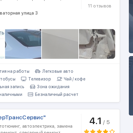
11 отзывов
ваторная улица 3
тия на работы
Легковые авто
тобусы
Телевизор
Чай / кофе
ная запись
Зона ожидания
наличными
Безналичный расчет
ерТрансСервис"
4.1
/ 5
тотюнинг, автоэлектрика, замена
й ремонт, слесарный ремонт