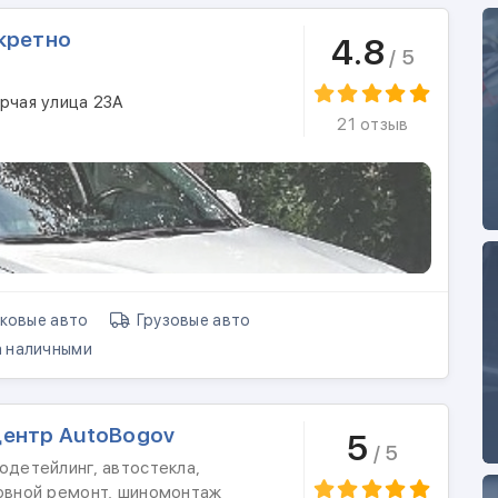
кретно
4.8
/ 5
рчая улица 23А
21 отзыв
ковые авто
Грузовые авто
 наличными
центр AutoBogov
5
/ 5
одетейлинг, автостекла,
зовной ремонт, шиномонтаж