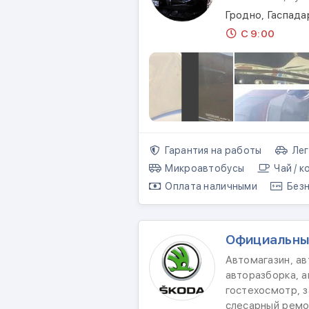
Гродно, Гаспада
С 9:00
Гарантия на работы
Лег
Микроавтобусы
Чай / к
Оплата наличными
Безн
Официальны
Автомагазин, а
авторазборка, а
гостехосмотр, з
слесарный ремо