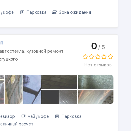
 / кофе
Парковка
Зона ожидания
оп
0
/ 5
автостекла, кузовной ремонт
огуцкого
Нет отзывов
евизор
Чай / кофе
Парковка
аличный расчет