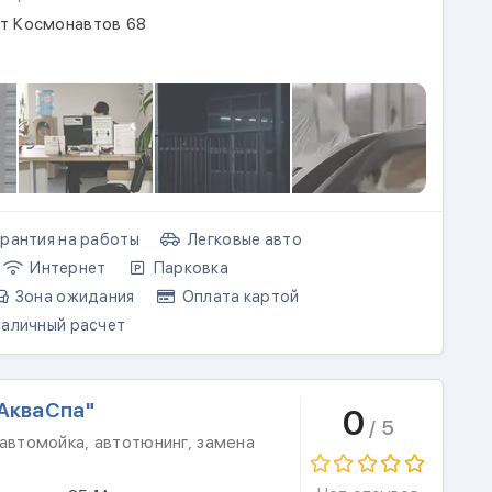
кт Космонавтов 68
рантия на работы
Легковые авто
Интернет
Парковка
Зона ожидания
Оплата картой
аличный расчет
АкваСпа"
0
/ 5
автомойка, автотюнинг, замена