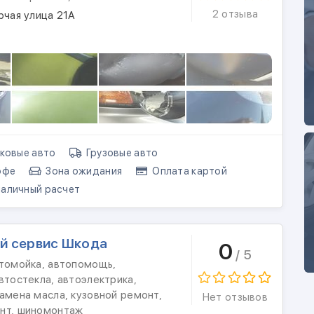
2 отзыва
рчая улица 21А
ковые авто
Грузовые авто
офе
Зона ожидания
Оплата картой
аличный расчет
й сервис Шкода
0
/ 5
втомойка, автопомощь,
втостекла, автоэлектрика,
амена масла, кузовной ремонт,
Нет отзывов
нт, шиномонтаж