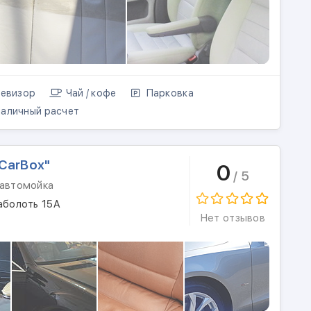
евизор
Чай / кофе
Парковка
аличный расчет
CarBox"
0
/ 5
 автомойка
аболоть 15А
Нет отзывов