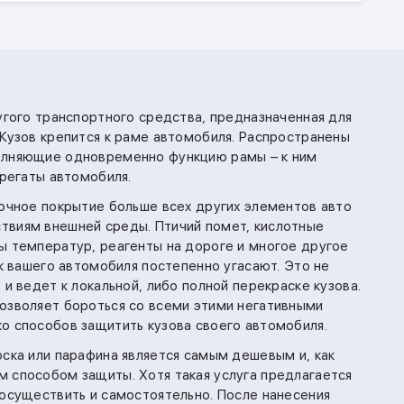
угого транспортного средства, предназначенная для
 Кузов крепится к раме автомобиля. Распространены
олняющие одновременно функцию рамы – к ним
грегаты автомобиля.
сочное покрытие больше всех других элементов авто
твиям внешней среды. Птичий помет, кислотные
ы температур, реагенты на дороге и многое другое
ск вашего автомобиля постепенно угасают. Это не
 и ведет к локальной, либо полной перекраске кузова.
озволяет бороться со всеми этими негативными
о способов защитить кузова своего автомобиля.
оска или парафина является самым дешевым и, как
 способом защиты. Хотя такая услуга предлагается
 осуществить и самостоятельно. После нанесения