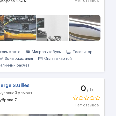
Нет отзывов
Суворова 254А
ковые авто
Микроавтобусы
Телевизор
Зона ожидания
Оплата картой
аличный расчет
Serge S.Gilles
0
/ 5
 кузовной ремонт
Дуброва 7
Нет отзывов