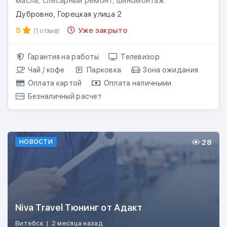
масла, слесарный ремонт, шиномонтаж
Дубровно, Горецкая улица 2
5
Уже закрыто
(1 отзыв)
Гарантия на работы
Телевизор
Чай / кофе
Парковка
Зона ожидания
Оплата картой
Оплата наличными
Безналичный расчет
28
НОВОСТИ
Niva Travel Тюнинг от Адакт
Витебск
|
2 месяца назад