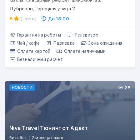
масла, слесарный ремонт, шиномонтаж
Дубровно, Горецкая улица 2
5
До 18:00
(1 отзыв)
Гарантия на работы
Телевизор
Чай / кофе
Парковка
Зона ожидания
Оплата картой
Оплата наличными
Безналичный расчет
28
НОВОСТИ
Niva Travel Тюнинг от Адакт
Витебск
|
2 месяца назад