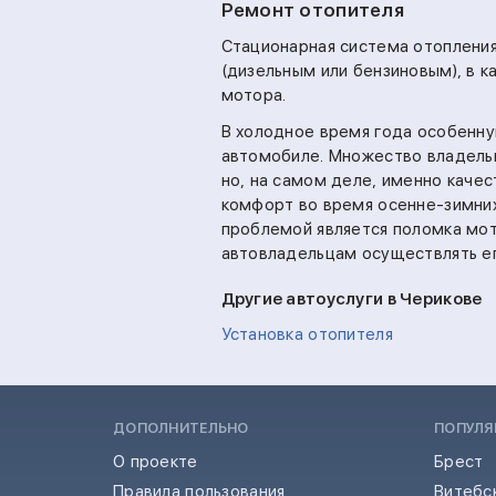
Ремонт отопителя
Стационарная система отопления
(дизельным или бензиновым), в к
мотора.
В холодное время года особенну
автомобиле. Множество владельц
но, на самом деле, именно каче
комфорт во время осенне-зимни
проблемой является поломка мо
автовладельцам осуществлять е
Другие автоуслуги в Черикове
Установка отопителя
ДОПОЛНИТЕЛЬНО
ПОПУЛЯ
О проекте
Брест
Правила пользования
Витебс