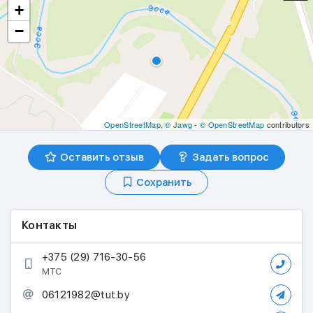
+
−
OpenStreetMap
,
© Jawg
-
© OpenStreetMap
contributors
Оставить отзыв
Задать вопрос
Сохранить
Контакты
+375 (29) 716-30-56
МТС
06121982@tut.by