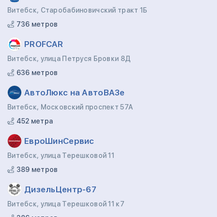
Витебск, Старобабиновичский тракт 1Б
736 метров
PROFCAR
Витебск, улица Петруся Бровки 8Д
636 метров
АвтоЛюкс на АвтоВАЗе
Витебск, Московский проспект 57А
452 метра
ЕвроШинСервис
Витебск, улица Терешковой 11
389 метров
ДизельЦентр-67
Витебск, улица Терешковой 11 к7