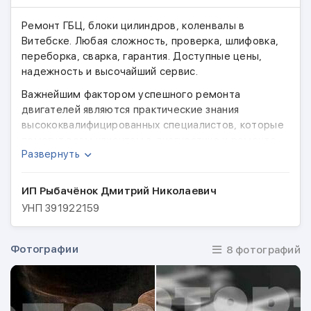
Ремонт ГБЦ, блоки цилиндров, коленвалы в
Витебске. Любая сложность, проверка, шлифовка,
переборка, сварка, гарантия. Доступные цены,
надежность и высочайший сервис.
Важнейшим фактором успешного ремонта
двигателей являются практические знания
высококвалифицированных специалистов, которые
помогут всем клиентам в диагностике и ремонте
Развернуть
различных агрегатов. Поэтому в нашей компании
"Мотор-М" собраны лучшие специалисты в своём
деле. Опыт накопленный годами позволяет
ИП Рыбачёнок Дмитрий Николаевич
производить ремонт с высокой эффективностью и
УНП
391922159
параметрами приближенными к заводским. Так же
мы поможем каждому клиенту в выборе
комплектующих для двигателя различных фирм-
Фотографии
8 фотографий
производителей.
В настоящее время наши руки дают вторую жизнь
двигателям всех марок, как отечественного, так и