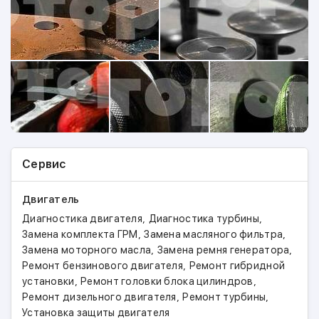
иностранного производителя, в том числе грузовых
марок и спецтехники.
Сотрудники фирмы рады новым клиентам и готовы
рассмотреть любые предложения о
сотрудничестве.
Сервис
Двигатель
,
,
Диагностика двигателя
Диагностика турбины
,
,
Замена комплекта ГРМ
Замена масляного фильтра
,
,
Замена моторного масла
Замена ремня генератора
,
Ремонт бензинового двигателя
Ремонт гибридной
,
,
установки
Ремонт головки блока цилиндров
,
,
Ремонт дизельного двигателя
Ремонт турбины
Установка защиты двигателя