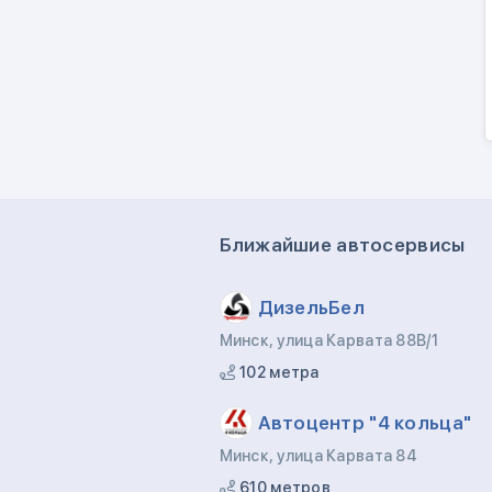
Ближайшие автосервисы
ДизельБел
Минск, улица Карвата 88В/1
102 метра
Автоцентр "4 кольца"
Минск, улица Карвата 84
610 метров