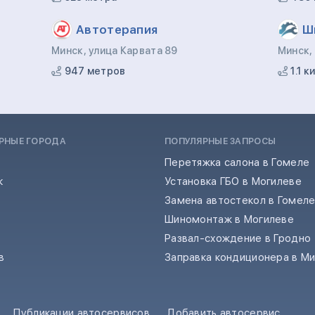
Автотерапия
Ш
Минск, улица Карвата 89
Минск,
947 метров
1.1 
РНЫЕ ГОРОДА
ПОПУЛЯРНЫЕ ЗАПРОСЫ
Перетяжка салона в Гомеле
к
Установка ГБО в Могилеве
Замена автостекол в Гомел
Шиномонтаж в Могилеве
Развал-схождение в Гродно
в
Заправка кондиционера в М
Публикации автосервисов
Добавить автосервис