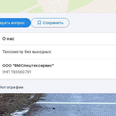
адать вопрос
Сохранить
О нас
Техосмотр без выходных.
ООО "ВМСпецтехсервис"
УНП
193560791
Фотографии