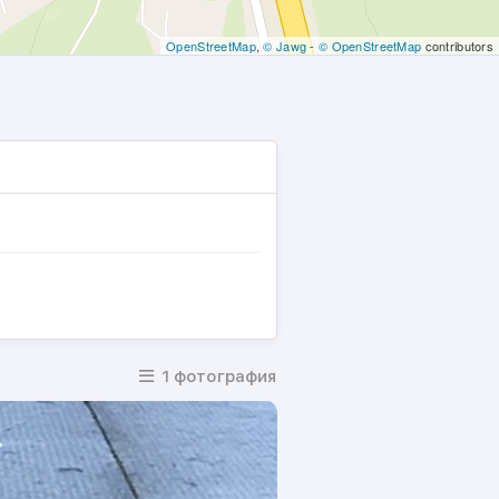
OpenStreetMap
,
© Jawg
-
© OpenStreetMap
contributors
1 фотография