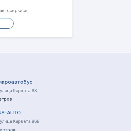
 автосервисе
икроавтобус
 улица Карвата 88
етров
US-AUTO
 улица Карвата 86Б
метров