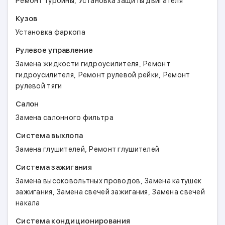
,
Ремонт турбины
Установка защиты двигателя
Кузов
Установка фаркопа
Рулевое управление
,
Замена жидкости гидроусилителя
Ремонт
,
,
гидроусилителя
Ремонт рулевой рейки
Ремонт
рулевой тяги
Салон
Замена салонного фильтра
Система выхлопа
,
Замена глушителей
Ремонт глушителей
Система зажигания
,
Замена высоковольтных проводов
Замена катушек
,
,
зажигания
Замена свечей зажигания
Замена свечей
накала
Система кондиционирования