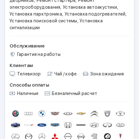
,
,
дворников
Ремонт стартера
Ремонт
,
,
электрооборудования
Установка автоакустики
,
,
Установка парктроника
Установка подогревателей
,
Установка поисковой системы
Установка
сигнализации
Обслуживание
Гарантия на работы
Клиентам
Телевизор
Чай / кофе
Зона ожидания
Способы оплаты
Наличные
Безналичный расчет