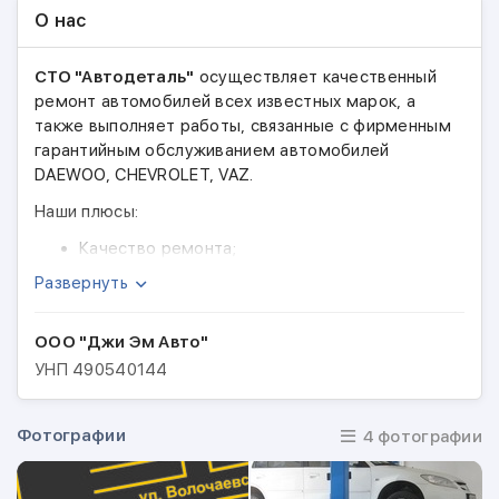
О нас
СТО "Автодеталь"
осуществляет качественный
ремонт автомобилей всех известных марок, а
также выполняет работы, связанные с фирменным
гарантийным обслуживанием автомобилей
DAEWOO, CHEVROLET, VAZ.
Наши плюсы:
Качество ремонта;
Скидка до 15%;
Развернуть
Собственный дисконт магазин запасных
частей;
ООО "Джи Эм Авто"
Диагностика ходовой части + широкий ряд
УНП
490540144
сервисов – бесплатно;
Гарантия на работы – 36 месяцев;
Мы вернем деньги, если Вас не устроит
Фотографии
4 фотографии
качество;
Ремонт, выполненный без согласования с
Вами – за счет СТО;