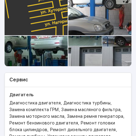
Вы не платите за отсутствие результатов
диагностики и ремонта;
Наличный и безналичный расчёт;
Наша цель – делать свою работу так, чтобы Вы
стали нашим клиентом на долгие годы. Ждём Вас!
Сервис
Двигатель
,
,
Диагностика двигателя
Диагностика турбины
,
,
Замена комплекта ГРМ
Замена масляного фильтра
,
,
Замена моторного масла
Замена ремня генератора
,
Ремонт бензинового двигателя
Ремонт головки
,
,
блока цилиндров
Ремонт дизельного двигателя