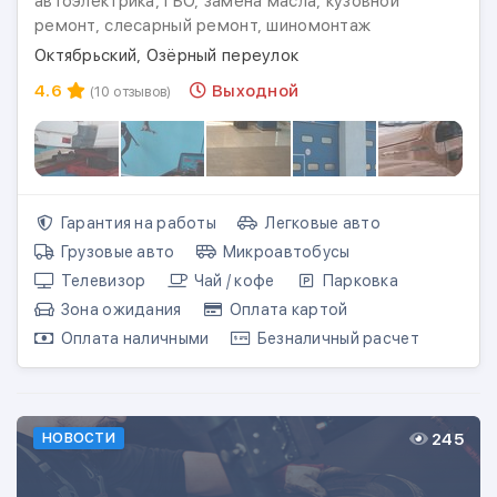
автоэлектрика, ГБО, замена масла, кузовной
ремонт, слесарный ремонт, шиномонтаж
Октябрьский, Озёрный переулок
4.6
Выходной
(10 отзывов)
Гарантия на работы
Легковые авто
Грузовые авто
Микроавтобусы
Телевизор
Чай / кофе
Парковка
Зона ожидания
Оплата картой
Оплата наличными
Безналичный расчет
245
НОВОСТИ