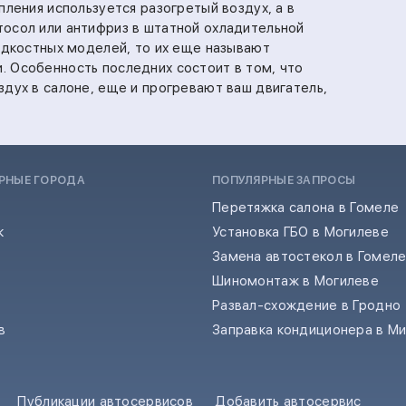
пления используется разогретый воздух, а в
осол или антифриз в штатной охладительной
жидкостных моделей, то их еще называют
 Особенность последних состоит в том, что
здух в салоне, еще и прогревают ваш двигатель,
РНЫЕ ГОРОДА
ПОПУЛЯРНЫЕ ЗАПРОСЫ
Перетяжка салона в Гомеле
к
Установка ГБО в Могилеве
Замена автостекол в Гомел
Шиномонтаж в Могилеве
Развал-схождение в Гродно
в
Заправка кондиционера в М
Публикации автосервисов
Добавить автосервис