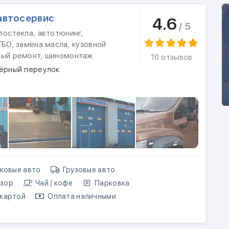
автосервис
4.6
/ 5
тостекла, автотюнинг,
ГБО, замена масла, кузовной
ный ремонт, шиномонтаж
10 отзывов
зёрный переулок
ковые авто
Грузовые авто
зор
Чай / кофе
Парковка
картой
Оплата наличными