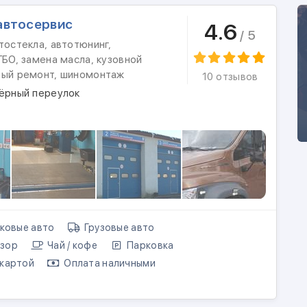
автосервис
4.6
/ 5
тостекла, автотюнинг,
ГБО, замена масла, кузовной
ный ремонт, шиномонтаж
10 отзывов
зёрный переулок
ковые авто
Грузовые авто
зор
Чай / кофе
Парковка
картой
Оплата наличными