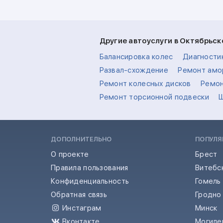
Другие автоуслуги в Октябрьс
Балансировка колес
Диагности
Развал-схождение
Ремонт амо
Ремонт колесных дисков
Ремон
Ремонт торсионной подвески
ДОПОЛНИТЕЛЬНО
ПОПУЛЯ
О проекте
Брест
Правила пользования
Витебс
Конфиденциальность
Гомель
Обратная связь
Гродно
Инстаграм
Минск
Вконтакте
Могиле