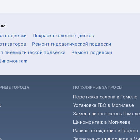
ком
ка подвески
Покраска колесных дисков
ртизаторов
Ремонт гидравлической подвески
т пневматической подвески
Ремонт подвески
Шиномонтаж
РНЫЕ ГОРОДА
ПОПУЛЯРНЫЕ ЗАПРОСЫ
Перетяжка салона в Гомеле
к
Установка ГБО в Могилеве
Замена автостекол в Гомел
Шиномонтаж в Могилеве
Развал-схождение в Гродно
в
Заправка кондиционера в М