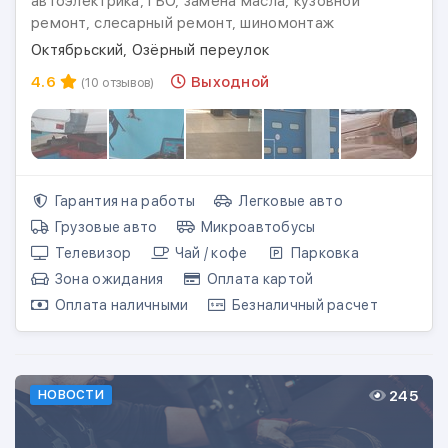
автоэлектрика, ГБО, замена масла, кузовной
ремонт, слесарный ремонт, шиномонтаж
Октябрьский, Озёрный переулок
4.6
Выходной
(10 отзывов)
Гарантия на работы
Легковые авто
Грузовые авто
Микроавтобусы
Телевизор
Чай / кофе
Парковка
Зона ожидания
Оплата картой
Оплата наличными
Безналичный расчет
245
НОВОСТИ