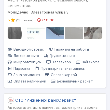
масла, кузовной ремонт, слесарный ремонт,
шиномонтаж
Молодечно, Элеваторная улица 3
5
С 8:00
(11 отзывов)
Выездной сервис
Гарантия на работы
Легковые авто
Грузовые авто
Микроавтобусы
Телевизор
Чай / кофе
Парковка
Предварительная запись
Зона ожидания
Оплата картой
Оплата наличными
Безналичный расчет
СТО "ИнженерТрансСервис"
Автомагазин, автотюнинг, автоэлектрика, замена