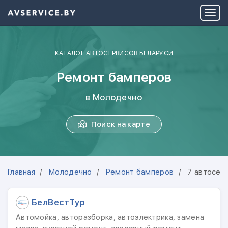
КАТАЛОГ АВТОСЕРВИСОВ БЕЛАРУСИ
Ремонт бамперов
в Молодечно
Поиск на карте
Главная
Молодечно
Ремонт бамперов
7 автосер
БелВестТур
Автомойка, авторазборка, автоэлектрика, замена