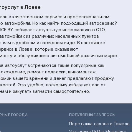
тоуслуг в Лоеве
ван в качественном сервисе и профессиональном
о автомобиля. Но как найти подходящий автосервис?
ICE.BY собирает актуальную информацию о СТО,
автомойках из различных населенных пунктов
е вам в удобном и наглядном виде. В настоящее
ервиса в Лоеве, которые оказывают
монту и обслуживанию автомобилей различных марок.
в автоуслуг встречаются такие популярные как:
-схождение,
ремонт подвески,
шиномонтаж.
номии вашего времени и денег предлагают продажу
костей. Это удобно, поскольку избавляет вас от
нам и закупать запчасти самостоятельно.
РНЫЕ ГОРОДА
ПОПУЛЯРНЫЕ ЗАПРОСЫ
Перетяжка салона в Гомеле
к
Установка ГБО в Могилеве