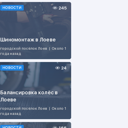
245
НОВОСТИ
Шиномонтаж в Лоеве
городской посёлок Лоев
|
Около 1
года назад
24
НОВОСТИ
Балансировка колёс в
Лоеве
городской посёлок Лоев
|
Около 1
года назад
НОВОСТИ