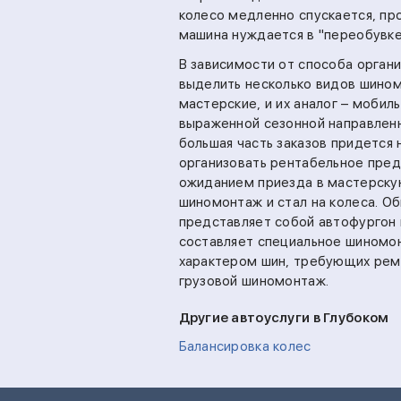
колесо медленно спускается, пр
машина нуждается в "переобувке
В зависимости от способа орган
выделить несколько видов шино
мастерские, и их аналог – мобил
выраженной сезонной направлен
большая часть заказов придется 
организовать рентабельное пред
ожиданием приезда в мастерскую
шиномонтаж и стал на колеса. О
представляет собой автофургон 
составляет специальное шиномон
характером шин, требующих ремо
грузовой шиномонтаж.
Другие автоуслуги в Глубоком
Балансировка колес