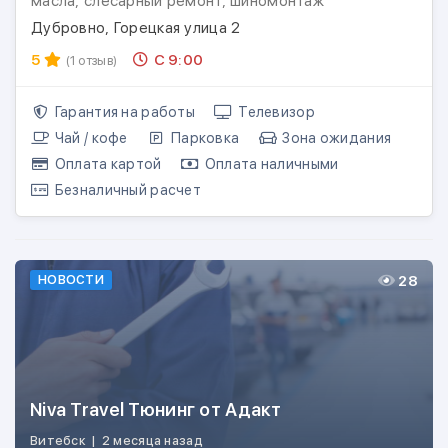
масла, слесарный ремонт, шиномонтаж
Дубровно, Горецкая улица 2
5
С 9:00
(1 отзыв)
Гарантия на работы
Телевизор
Чай / кофе
Парковка
Зона ожидания
Оплата картой
Оплата наличными
Безналичный расчет
28
НОВОСТИ
Niva Travel Тюнинг от Адакт
Витебск
|
2 месяца назад