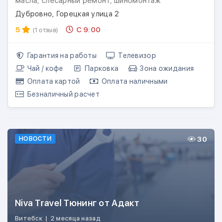
масла, слесарный ремонт, шиномонтаж
Дубровно, Горецкая улица 2
5
С 9:00
(1 отзыв)
Гарантия на работы
Телевизор
Чай / кофе
Парковка
Зона ожидания
Оплата картой
Оплата наличными
Безналичный расчет
30
НОВОСТИ
Niva Travel Тюнинг от Адакт
Витебск
|
2 месяца назад