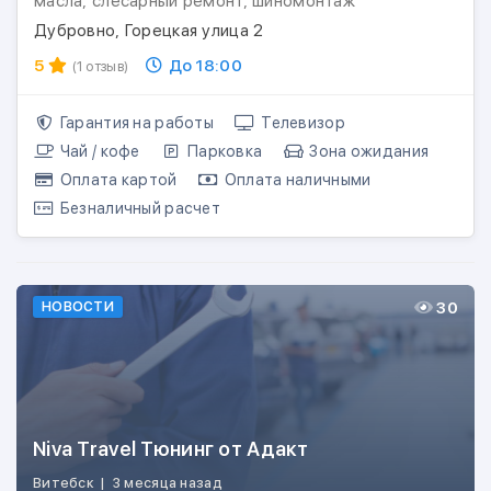
масла, слесарный ремонт, шиномонтаж
Дубровно, Горецкая улица 2
5
До 18:00
(1 отзыв)
Гарантия на работы
Телевизор
Чай / кофе
Парковка
Зона ожидания
Оплата картой
Оплата наличными
Безналичный расчет
30
НОВОСТИ
Niva Travel Тюнинг от Адакт
Витебск
|
3 месяца назад