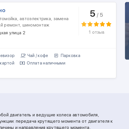
но
5
/ 5
томойка, автоэлектрика, замена
ый ремонт, шиномонтаж
1 отзыв
кая улица 2
евизор
Чай / кофе
Парковка
картой
Оплата наличными
бой двигатель и ведущие колеса автомобиля,
нкции: передача крутящего момента от двигателя к
личины и направления крутящего момента,